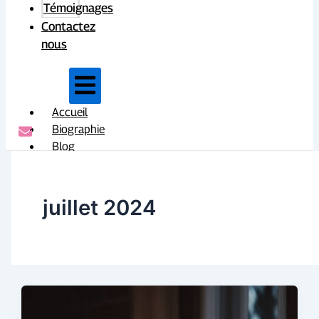
Témoignages
Contactez
nous
Accueil
Biographie
Blog
Témoignages
Contactez
nous
juillet 2024
X